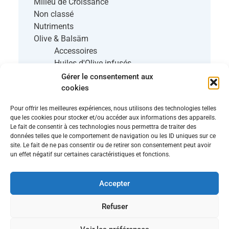
Milieu de Croissance
Non classé
Nutriments
Olive & Balsäm
Accessoires
Huiles d'Olive infusés
Vinaigres balsamiques blancs
Gérer le consentement aux
Vinaigres Balsamiques Foncés
cookies
Predateur
Pour offrir les meilleures expériences, nous utilisons des technologies telles
Produit Artisanal
que les cookies pour stocker et/ou accéder aux informations des appareils.
Semences
Le fait de consentir à ces technologies nous permettra de traiter des
Ancestrale
données telles que le comportement de navigation ou les ID uniques sur ce
site. Le fait de ne pas consentir ou de retirer son consentement peut avoir
Biologiquement vôtre
un effet négatif sur certaines caractéristiques et fonctions.
Écoumène
Potager ornemental de Catherine
Accepter
Refuser