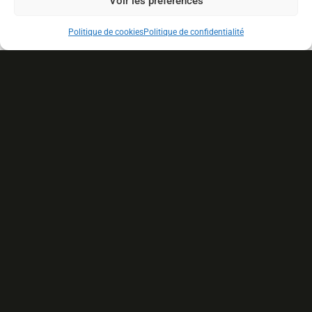
Voir les préférences
Politique de cookies
Politique de confidentialité
Potager Ornemental
Ancestrale
(1)
De Catherine
(1)