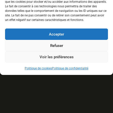
que les cookies pour stocker et/ou accéder aux informations des appareils.
Le fait de consentir à ces technologies nous permettra de traiter des
données telles que le comportement de navigation ou les ID uniques sur ce
site. Le fait de ne pas consentir ou de retirer son consentement peut avoir
17 Saint-Patrick, Shannon G3S1G9, QC
un effet négatif sur certaines caractéristiques et fonctions.
info@lemaraichermoderne.com
Accepter
(581) 998-4988
Refuser
Voir les préférences
Politique de cookies
Politique de confidentialité