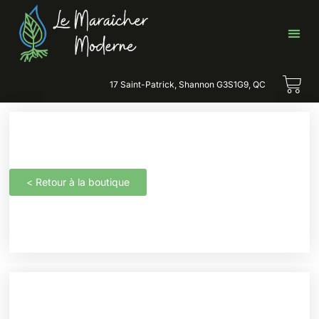
17 Saint-Patrick, Shannon G3S1G9, QC
< Retour à la boutique