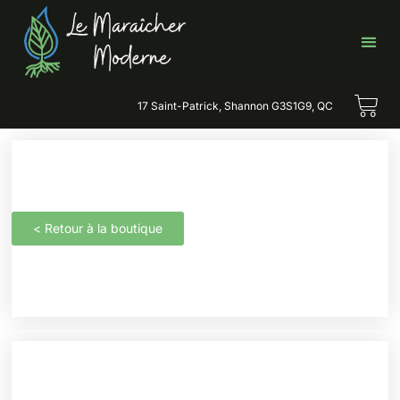
17 Saint-Patrick, Shannon G3S1G9, QC
< Retour à la boutique