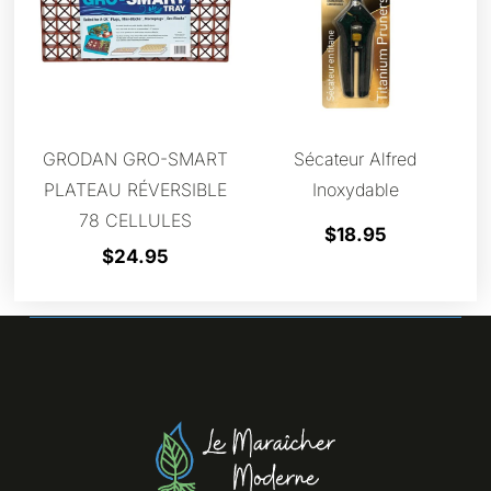
GRODAN GRO-SMART
Sécateur Alfred
PLATEAU RÉVERSIBLE
Inoxydable
78 CELLULES
$
18.95
$
24.95