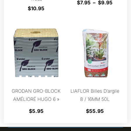
$
7.95
–
$
9.95
$
10.95
GRODAN GRO-BLOCK
LIAFLOR Billes D’argile
AMÉLIORÉ HUGO 6 »
8 / 16MM 50L
$
5.95
$
55.95