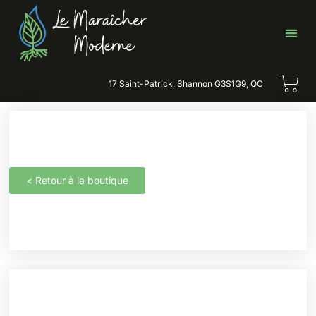
17 Saint-Patrick, Shannon G3S1G9, QC
< Retour à la boutique