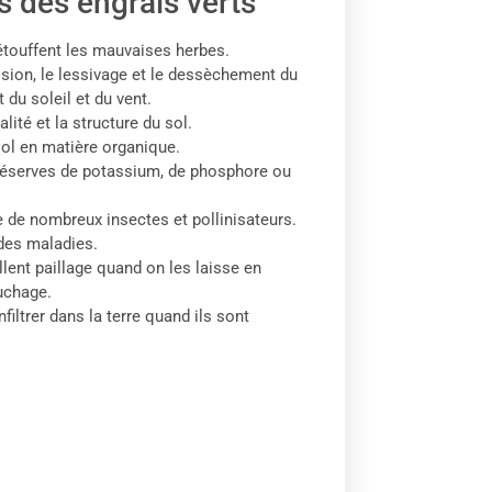
 des engrais verts
t étouffent les mauvaises herbes.
rosion, le lessivage et le dessèchement du
 du soleil et du vent.
alité et la structure du sol.
 sol en matière organique.
 réserves de potassium, de phosphore ou
re de nombreux insectes et pollinisateurs.
 des maladies.
llent paillage quand on les laisse en
uchage.
infiltrer dans la terre quand ils sont