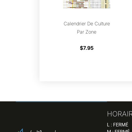
Calendrier De Culture
Par Zone
$
7.95
HORAI
L : FERMÉ
M : FERMÉ