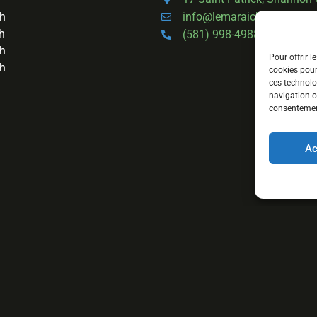
info@lemaraichermoderne
6h
h
(581) 998-4988
6h
Pour offrir l
4h
cookies pour
ces technolo
navigation ou
consentement
Ac
English
(
Anglais
)
Français