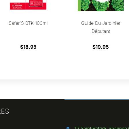
Safer`s BTK 100ml
Guide Du Jardinier
Débutant
$
18.95
$
19.95
RES
17 Saint-Patrick, Shannon