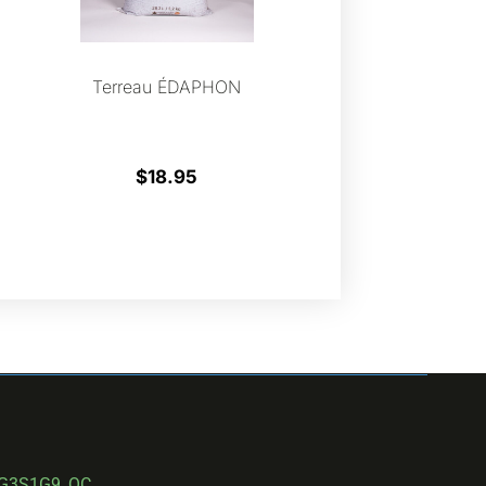
Terreau ÉDAPHON
$
18.95
 G3S1G9, QC