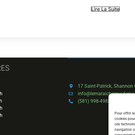
Lire La Suite
RES
17 Saint-Patrick, Shannon
info@lemaraichermoderne
6h
h
(581) 998-4988
6h
Pour offrir l
4h
cookies pour
ces technolo
navigation ou