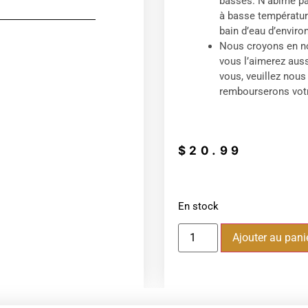
basses. N’abîme pas
à basse températur
bain d’eau d’environ 
Nous croyons en no
vous l’aimerez auss
vous, veuillez nou
rembourserons votr
$
20.99
En stock
Ajouter au pani