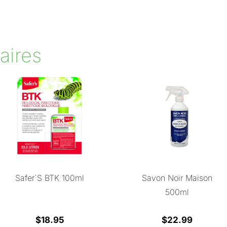
aires
Safer`s BTK 100ml
Savon Noir Maison
500ml
$
18.95
$
22.99