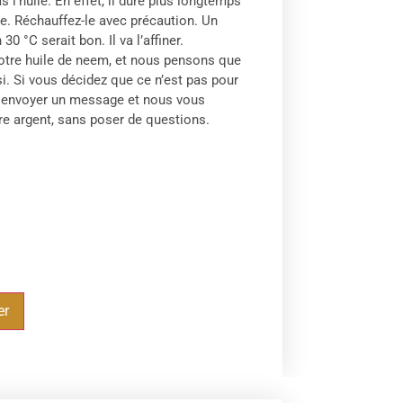
 l’huile. En effet, il dure plus longtemps
e. Réchauffez-le avec précaution. Un
30 °C serait bon. Il va l’affiner.
tre huile de neem, et nous pensons que
i. Si vous décidez que ce n’est pas pour
s envoyer un message et nous vous
e argent, sans poser de questions.
er