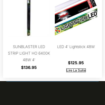
SUNBLASTER LED
LED 4′ Lightstick 48W
STRIP LIGHT HO 6400K
48W 4′
$
125.95
$
136.95
Lire La Suite