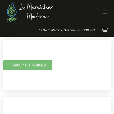
17 Saint-Patrick, Shannon G3S1G9, QC
< Retour à la boutique