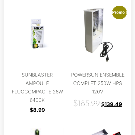
Promo !
SUNBLASTER
POWERSUN ENSEMBLE
AMPOULE
COMPLET 250W HPS
FLUOCOMPACTE 26W
120V
6400K
$
185.99
$
139.49
$
8.99