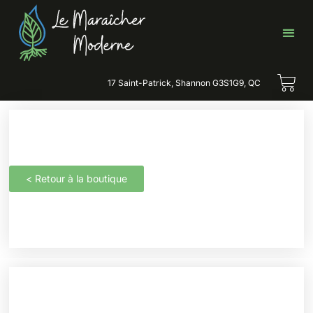
17 Saint-Patrick, Shannon G3S1G9, QC
< Retour à la boutique