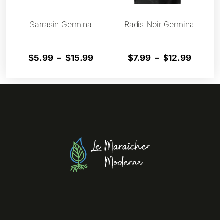
Sarrasin Germina
Radis Noir Germina
$
5.99
–
$
15.99
$
7.99
–
$
12.99