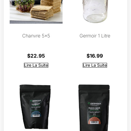
Chanvre 5×5
Germoir 1 Litre
$
22.95
$
16.99
Lire La Suite
Lire La Suite