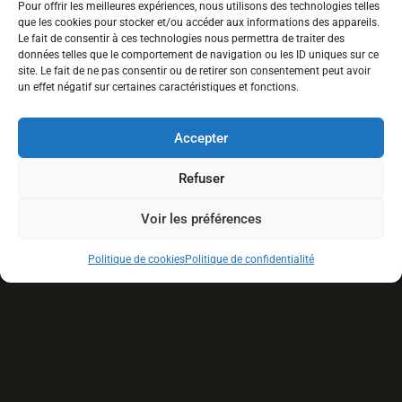
Pour offrir les meilleures expériences, nous utilisons des technologies telles
17 Saint-Patrick, Shannon G3S1G9, QC
que les cookies pour stocker et/ou accéder aux informations des appareils.
Le fait de consentir à ces technologies nous permettra de traiter des
info@lemaraichermoderne.com
données telles que le comportement de navigation ou les ID uniques sur ce
site. Le fait de ne pas consentir ou de retirer son consentement peut avoir
(581) 998-4988
un effet négatif sur certaines caractéristiques et fonctions.
Accepter
Refuser
Voir les préférences
Politique de cookies
Politique de confidentialité