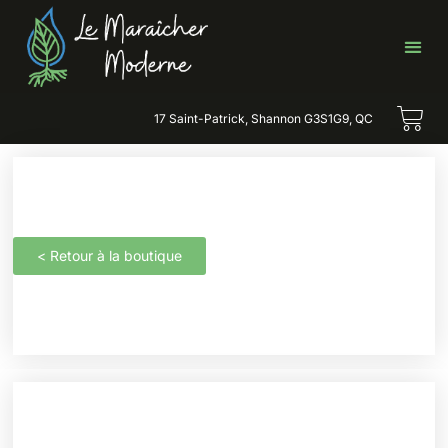
17 Saint-Patrick, Shannon G3S1G9, QC
< Retour à la boutique