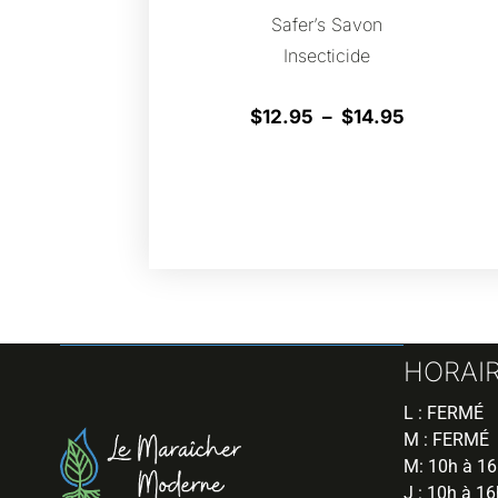
Safer’s Savon
Insecticide
$
12.95
–
$
14.95
HORAI
L : FERMÉ
M : FERMÉ
M: 10h à 1
J : 10h à 16