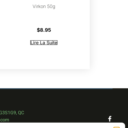
Virkon 50g
$
8.95
Lire La Suite
 G3S1G9, QC
.com