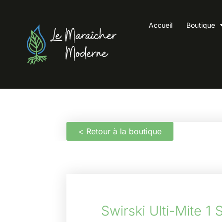
Accueil
Boutique
< Retour à la boutique
Swirski Ulti-Mite 1