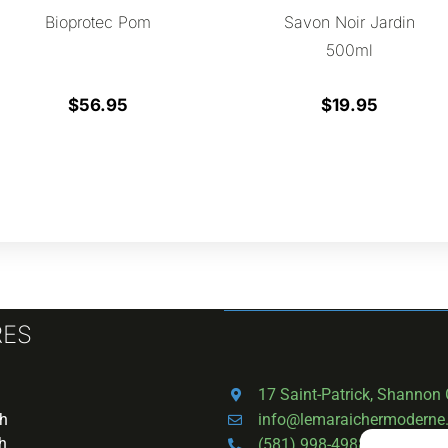
Bioprotec Pom
Savon Noir Jardin
500ml
$
56.95
$
19.95
RES
17 Saint-Patrick, Shannon
info@lemaraichermoderne
6h
h
(581) 998-4988